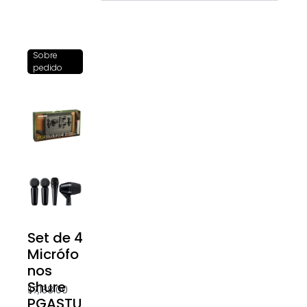
Sobre
pedido
Set de 4
Micrófo
nos
Shure
$
7,138.00
PGASTU