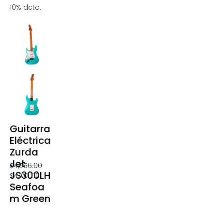
10% dcto.
Guitarra
Eléctrica
Zurda
Jet
$
4,556.00
JS300LH
$
4,100.00
Seafoa
m Green