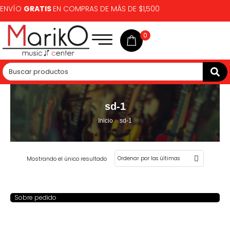
ENVÍO
GRATIS
EN COMPRAS DE MÁS DE $1,500
0
sd-1
Inicio
»
sd-1
Mostrando el único resultado
Sobre pedido