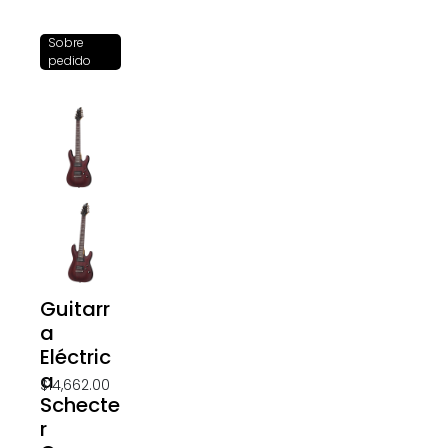
Sobre
pedido
Guitarr
a
Eléctric
a
$
14,662.00
Schecte
r