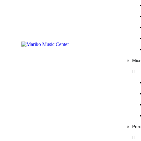
Micr
Per