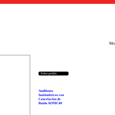
Mos
Sobre pedido
Audífonos
Inalámbricos con
Cancelación de
Ruido AONIC40