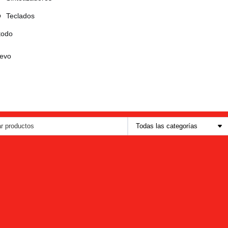
Teclados
todo
evo