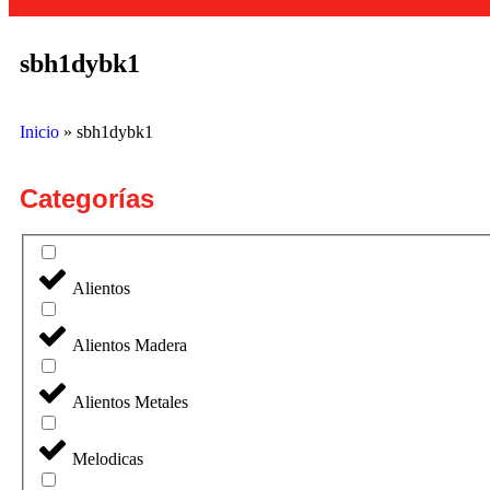
sbh1dybk1
Inicio
»
sbh1dybk1
Categorías
Alientos
Alientos Madera
Alientos Metales
Melodicas