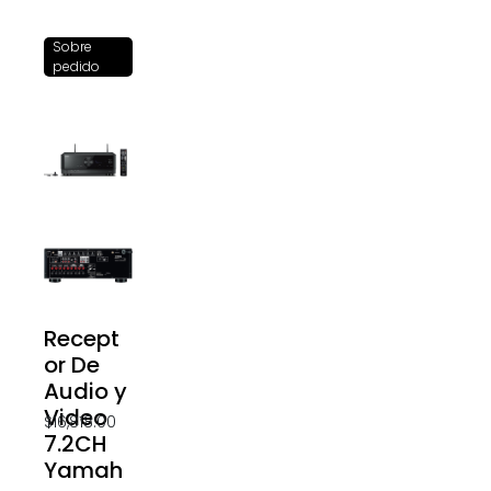
Sobre
pedido
Recept
or De
Audio y
Video
$
16,818.00
7.2CH
Yamah