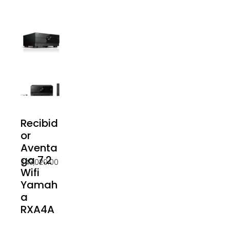
Recibid
or
Aventa
ga 7.2
$
43,020.00
Wifi
Yamah
a
RXA4A