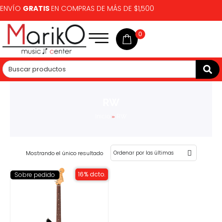
ENVÍO
GRATIS
EN COMPRAS DE MÁS DE $1,500
0
RW
Inicio
»
RW
Mostrando el único resultado
16% dcto.
Sobre pedido