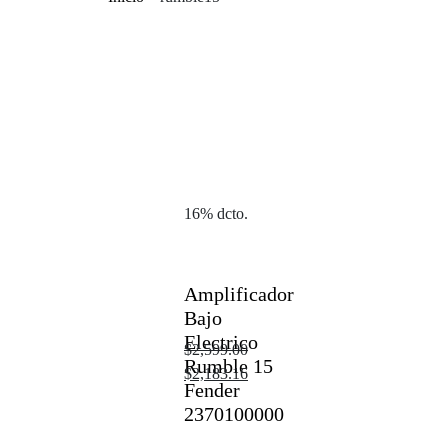
16% dcto.
Amplificador
Bajo
Electrico
$
2,599.00
Rumble 15
$
2,183.16
Fender
2370100000