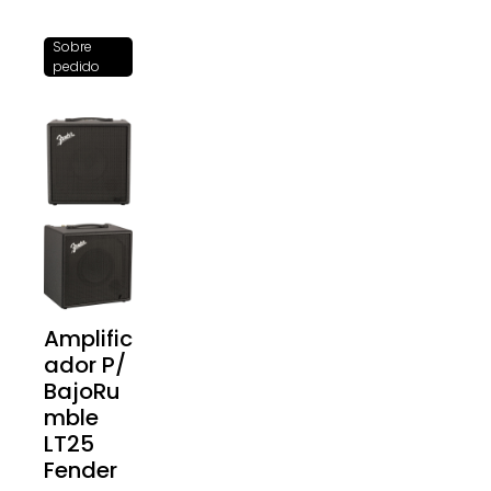
Sobre
pedido
Amplific
ador P/
BajoRu
mble
LT25
Fender