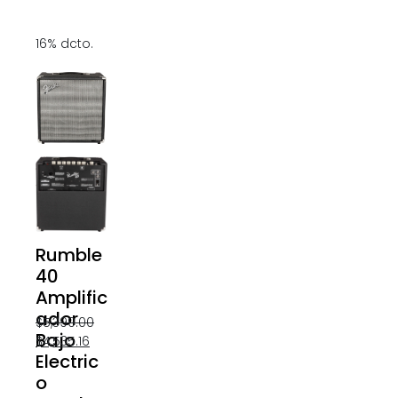
16% dcto.
Rumble
40
Amplific
ador
$
5,399.00
Bajo
$
4,535.16
Electric
o