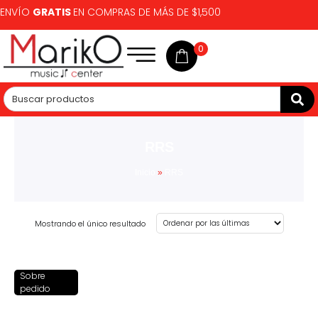
ENVÍO
GRATIS
EN COMPRAS DE MÁS DE $1,500
0
RRS
Inicio
»
RRS
Mostrando el único resultado
Sobre
pedido