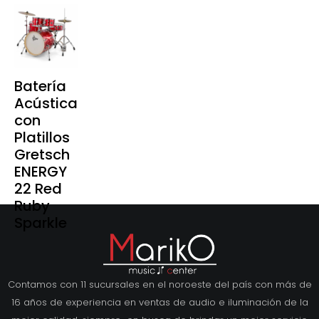
Batería
Acústica
con
Platillos
Gretsch
ENERGY
22 Red
Ruby
Sparkle
Contamos con 11 sucursales en el noroeste del país con más de
16 años de experiencia en ventas de audio e iluminación de la