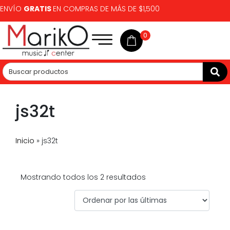
ENVÍO
GRATIS
EN COMPRAS DE MÁS DE $1,500
0
js32t
Inicio
»
js32t
Mostrando todos los 2 resultados