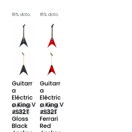
16% dcto.
16% dcto.
Guitarr
Guitarr
a
a
Eléctric
Eléctric
a King V
a King V
$
7,599.00
$
7,799.00
JS32T
JS32T
$
6,383.16
$
6,551.16
Gloss
Ferrari
Black
Red