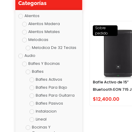
Categorías
Alientos
Alientos Madera
Sobre
Alientos Metales
pedido
Melodicas
Melodica De 32 Teclas
Audio
Bafles Y Bocinas
Bafles
Bafles Activos
Bafle Activo de 15”
Bafles Para Bajo
Bluetooth EON 715 J
Bafles Para Guitarra
$
12,400.00
Bafles Pasivos
Instalacion
Lineal
Bocinas Y