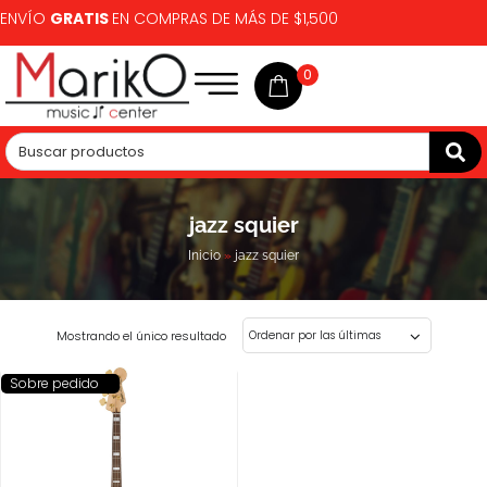
ENVÍO
GRATIS
EN COMPRAS DE MÁS DE $1,500
0
jazz squier
Inicio
»
jazz squier
Mostrando el único resultado
Sobre pedido