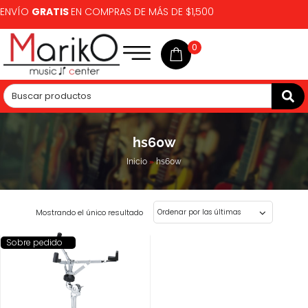
ENVÍO
GRATIS
EN COMPRAS DE MÁS DE $1,500
0
hs60w
Inicio
»
hs60w
Mostrando el único resultado
Sobre pedido