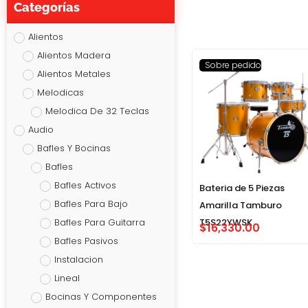
Categorías
Alientos
Alientos Madera
Sobre pedido
Alientos Metales
Melodicas
Melodica De 32 Teclas
Audio
Bafles Y Bocinas
Bafles
Bafles Activos
Bateria de 5 Piezas
Bafles Para Bajo
Amarilla Tamburo
Bafles Para Guitarra
T5S22YWSK
$
16,330.00
Bafles Pasivos
Instalacion
Lineal
Bocinas Y Componentes