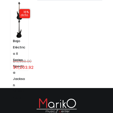
16%
dcto.
Bajo
Eléctric
o X
Series
$
13,338.00
Spectr
$
11,203.92
a
Jackso
n
291992
4503