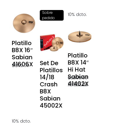
Sobre
10% dcto.
pedido
Platillo
B8X 16″
Platillo
Sabian
B8X 14″
Set De
41606X
$
3,122.00
Hi Hat
Platillos
Sabian
14/18
$
5,505.00
41402X
Crash
$
4,955.00
B8X
Sabian
45002X
10% dcto.