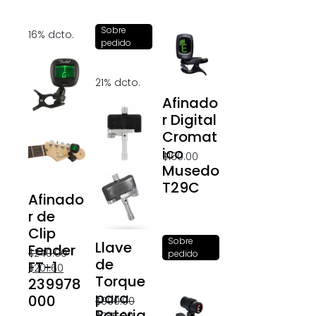
Sobre
16% dcto.
pedido
21% dcto.
Afinado
r Digital
Cromat
ico
$
160.00
Musedo
T29C
Afinado
r de
Clip
Sobre
Llave
Fender
$
240.00
pedido
de
FT-1
$
201.60
Torque
239978
para
000
$
990.00
Bateria