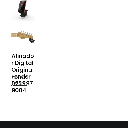
Afinado
r Digital
Original
Fender
$
280.00
023997
$
235.20
9004