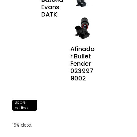
$
785.00
Evans
DATK
Afinado
r Bullet
Fender
023997
9002
Sobre
pedido
16% dcto.