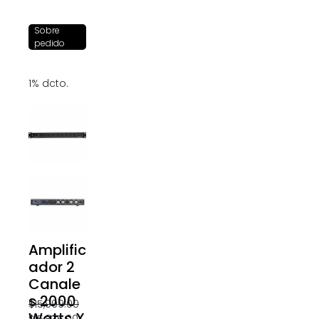
Sobre
pedido
1% dcto.
Amplific
ador 2
Canale
s 2000
$
15,999.00
Watts X