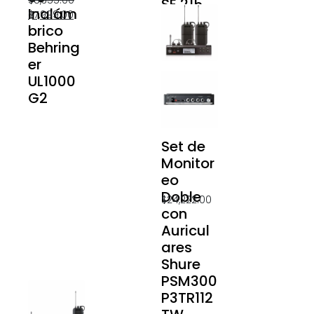
$
8,355.00
SE 215
Inalám
$
7,999.00
P3TRA21
brico
5CL
Behring
er
UL1000
G2
Set de
Monitor
eo
Doble
$
24,222.00
con
Auricul
ares
Shure
PSM300
P3TR112