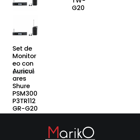
TW-
G20
Set de
Monitor
eo con
Auricul
$
16,508.00
ares
Shure
PSM300
P3TR112
GR-G20