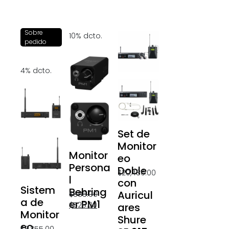
Sobre
10% dcto.
pedido
4% dcto.
Set de
Monitor
Monitor
eo
Persona
Doble
$
20,486.00
l
con
Sistem
Behring
Auricul
$
585.00
a de
er PM1
$
526.00
ares
Monitor
Shure
eo